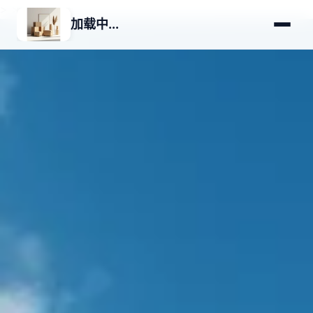
>
>
加载中...